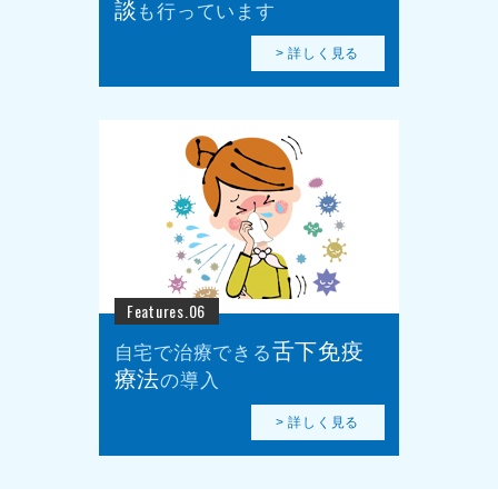
談
も行っています
> 詳しく見る
Features.06
舌下免疫
自宅で治療できる
療法
の導入
> 詳しく見る