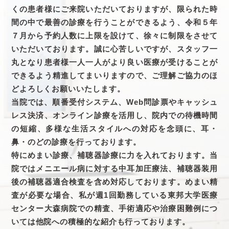
くの患者様にご来院いただいておりますが、限られた時
間の中で最善の診療を行うことができるよう、令和５年
７月から予約人数に上限を設けて、徐々に制限をさせて
いただいております。誠に心苦しいですが、スタッフ一
丸となり患者様一人一人がより良い医療が受けることが
できるよう精進してまいりますので、ご理解ご協力のほ
どよろしくお願いいたします。
当院では、順番受付システム、Web問診票やキャッシュ
レス決済、オンライン診療を活用し、院内での待機時間
の短縮、多様な生活スタイルへの対応を念頭に、耳・
鼻・のどの診療を行っております。
特にめまい診療、補聴器診療に力を入れております。当
院ではメニエール病に対する中耳加圧療法、補聴器装用
後の補聴器適合検査を含め対応しております。めまい精
査が必要な場合、私が週1回勤務している東邦大学医療
センター大森病院での精査、手術適応や治療困難例につ
いては他院への積極的な紹介も行っております。