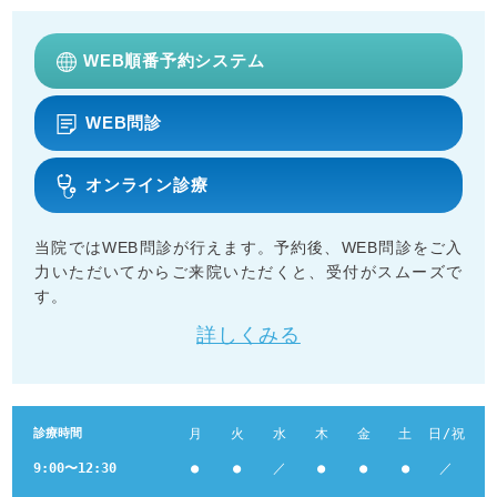
WEB順番予約システム
WEB問診
オンライン診療
当院ではWEB問診が行えます。予約後、WEB問診をご入
力いただいてからご来院いただくと、受付がスムーズで
す。
詳しくみる
診療時間
月
火
水
木
金
土
日/祝
9:00〜12:30
●
●
／
●
●
●
／