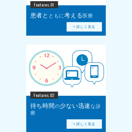
Features.01
患者と
考える
ともに
医療
> 詳しく見る
Features.02
待ち時間
少ない
迅速
の
な診
療
> 詳しく見る