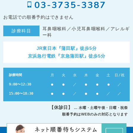
03-3735-3387
お電話での順番予約はできません
耳鼻咽喉科／小児耳鼻咽喉科／アレルギ
診療科目
ー科
JR東日本『蒲田駅』徒歩5分
京浜急行電鉄『京急蒲田駅』徒歩5分
診療時間
月
火
水
木
金
土
日/祝
9:00〜12:30
●
●
／
●
●
●
／
15:00〜18:30
●
●
／
●
●
／
／
【休診日】
… 水曜・土曜午後・日曜・祝祭
順番予約はWEBのみの対応となります