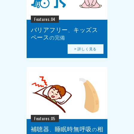
Features.04
バリアフリー
キッズス
、
ペース
の完備
> 詳しく見る
Features.05
補聴器
睡眠時無呼吸
相
、
の