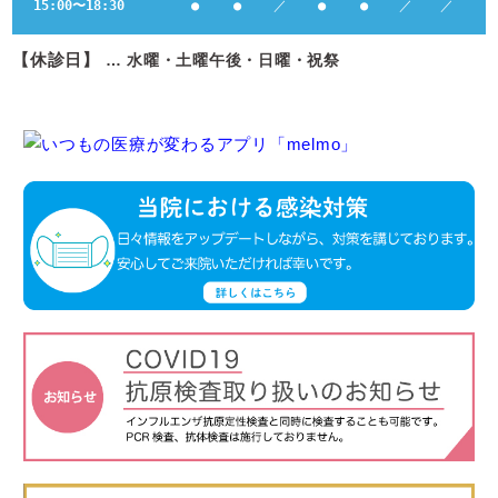
15:00〜18:30
●
●
／
●
●
／
／
【休診日】
… 水曜・土曜午後・日曜・祝祭