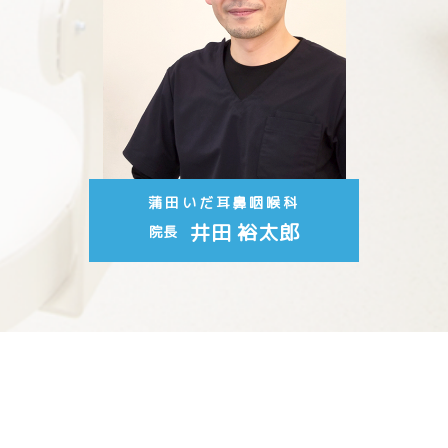
蒲田いだ耳鼻咽喉科
井田 裕太郎
院長