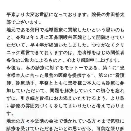
平素より大変お世話になっております。院長の井田裕太
郎でございます。
地元である蒲田で地域医療に貢献したいという思いのも
と、令和２年１月に耳鼻咽喉科医院として開院させてい
ただいて、早４年が経過いたしました。つつがなくクリ
ニック運営できておりますのは、患者様をはじめ関係者
各位のご助力によるものと、心より感謝申し上げます。
今後も、私の診療に対するモットーである、第１に“患
者様本人に合った最善の医療を提供する”、第２に“看護
師、診療助手、事務とともに患者様ご本人にも診療に参
加していただいて、問題を解決していく”の初心を忘れ
ずに、引き続き皆様にお力添えいただけるよう、より良
い診療の雰囲気づくりをしてまいりたいと考えておりま
す。
地元の方々や近隣の会社で働かれている方々まで気軽に
診療を受けていただきたいとの思いから、可能な限り多