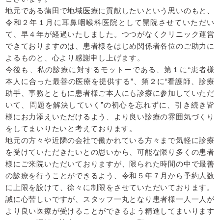
地元である蒲田で地域医療に貢献したいという思いのもと、
令和２年１月に耳鼻咽喉科医院として開院させていただい
て、早４年が経過いたしました。つつがなくクリニック運営
できておりますのは、患者様をはじめ関係者各位のご助力に
よるものと、心より感謝申し上げます。
今後も、私の診療に対するモットーである、第１に“患者様
本人に合った最善の医療を提供する”、第２に“看護師、診療
助手、事務とともに患者様ご本人にも診療に参加していただ
いて、問題を解決していく”の初心を忘れずに、引き続き皆
様にお力添えいただけるよう、より良い診療の雰囲気づくり
をしてまいりたいと考えております。
地元の方々や近隣の会社で働かれている方々まで気軽に診療
を受けていただきたいとの思いから、可能な限り多くの患者
様にご来院いただいておりますが、限られた時間の中で最善
の診療を行うことができるよう、令和５年７月から予約人数
に上限を設けて、徐々に制限をさせていただいております。
誠に心苦しいですが、スタッフ一丸となり患者様一人一人が
より良い医療が受けることができるよう精進してまいります