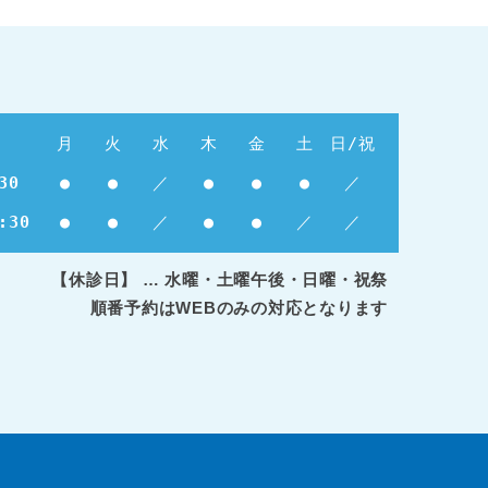
月
火
水
木
金
土
日/祝
30
●
●
／
●
●
●
／
:30
●
●
／
●
●
／
／
【休診日】
… 水曜・土曜午後・日曜・祝祭
順番予約はWEBのみの対応となります