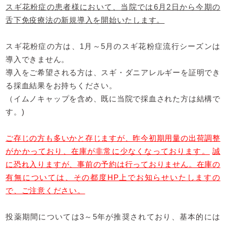
スギ花粉症の患者様において、当院では6月2日から今期の
舌下免疫療法の新規導入を開始いたします。
スギ花粉症の方は、1月～5月のスギ花粉症流行シーズンは
導入できません。
導入をご希望される方は、スギ・ダニアレルギーを証明でき
る採血結果をお持ちください。
（イムノキャップを含め、既に当院で採血された方は結構で
す。)
ご存じの方も多いかと存じますが、昨今初期用量の出荷調整
がかかっており、在庫が非常に少なくなっております。
誠
に恐れ入りますが、事前の予約は行っておりません。在庫の
有無については、その都度HP上でお知らせいたしますの
で、ご注意ください。
投薬期間については3～5年が推奨されており、基本的には