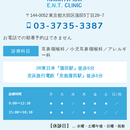
〒144-0052
東京都大田区蒲田5丁目28−7
03-3735-3387
お電話での順番予約はできません
耳鼻咽喉科／小児耳鼻咽喉科／アレルギ
診療科目
ー科
JR東日本『蒲田駅』徒歩5分
京浜急行電鉄『京急蒲田駅』徒歩5分
診療時間
月
火
水
木
金
土
日/祝
9:00〜12:30
●
●
／
●
●
●
／
15:00〜18:30
●
●
／
●
●
／
／
【休診日】
… 水曜・土曜午後・日曜・祝祭